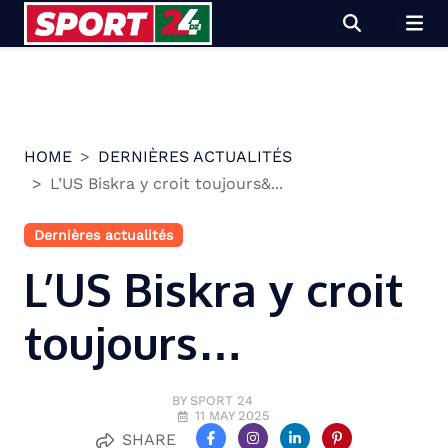
Skip
to
content
HOME
DERNIÈRES ACTUALITÉS
L’US Biskra y croit toujours&...
Dernières actualités
L’US Biskra y croit
toujours…
BY SPORT 24
11 MAY 2025
SHARE