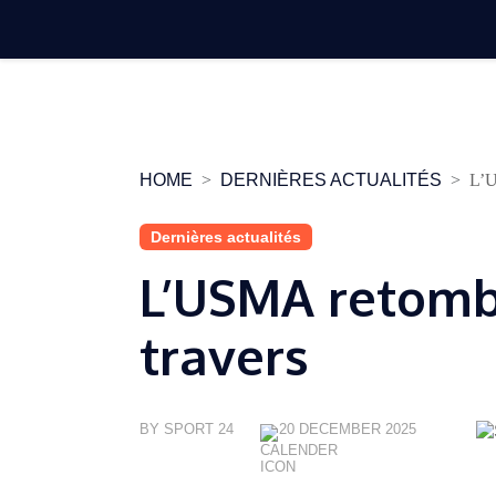
Skip
to
content
HOME
DERNIÈRES ACTUALITÉS
L’U
Dernières actualités
L’USMA retomb
travers
BY SPORT 24
20 DECEMBER 2025