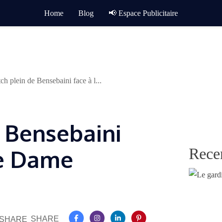
Home
Blog
📢 Espace Publicitaire
ch plein de Bensebaini face à l...
 Bensebaini
Rece
le Dame
SHARE