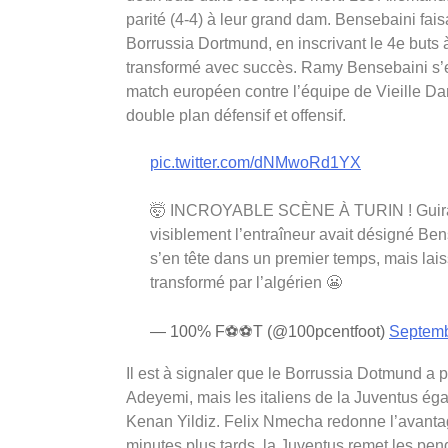
parité (4-4) à leur grand dam. Bensebaini faisa
Borrussia Dortmund, en inscrivant le 4e buts 
transformé avec succès. Ramy Bensebaini s’est
match européen contre l’équipe de Vieille Dam
double plan défensif et offensif.
pic.twitter.com/dNMwoRd1YX
🤯 INCROYABLE SCÈNE À TURIN ! Guirass
visiblement l’entraîneur avait désigné Ben
s’en tête dans un premier temps, mais lais
transformé par l’algérien 😬
— 100% F⚽️⚽️T (@100pcentfoot)
Septemb
Il est à signaler que le Borrussia Dotmund a 
Adeyemi, mais les italiens de la Juventus éga
Kenan Yildiz. Felix Nmecha redonne l’avantag
minutes plus tards, la Juventus remet les pend