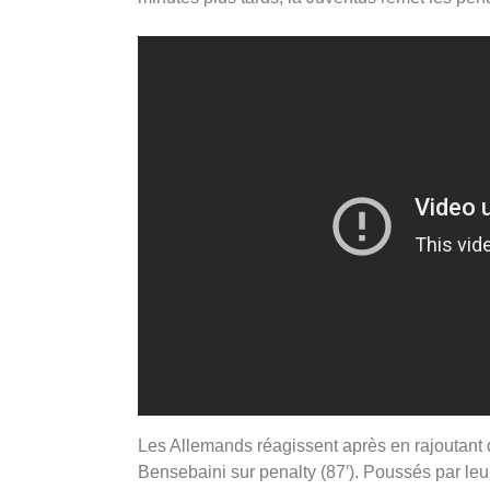
Les Allemands réagissent après en rajoutant 
Bensebaini sur penalty (87′). Poussés par leu