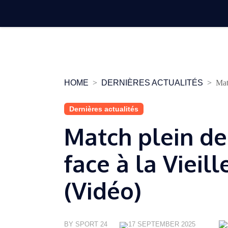
Skip
to
content
HOME
DERNIÈRES ACTUALITÉS
Mat
Dernières actualités
Match plein de
face à la Vieil
(Vidéo)
BY SPORT 24
17 SEPTEMBER 2025