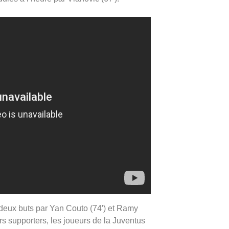
deux buts par Yan Couto (74′) et Ramy
rs supporters, les joueurs de la Juventus