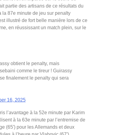
it partie des artisans de ce résultats du
à la 87e minute de jeu sur penalty
 illustré de fort belle manière lors de ce
e, en réussissant un match plein, sur le
y obtient le penalty, mais
sebaini comme le tireur ! Guirassy
se finalement le penalty qui sera
er 16, 2025
pris l’avantage à la 52e minute par Karim
lisent à la 63e minute par l’entremise de
e (65′) pour les Allemands et deux
ules à l’heure par Vlahovic (67′).