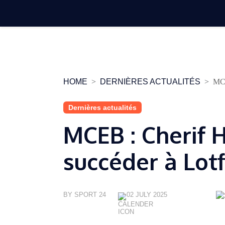
Skip
to
content
HOME
DERNIÈRES ACTUALITÉS
MCE
Dernières actualités
MCEB : Cherif 
succéder à Lot
BY SPORT 24
02 JULY 2025