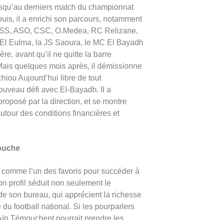
jusqu’au derniers match du championnat
uis, il a enrichi son parcours, notamment
SS, ASO, CSC, O.Medea, RC Relizane,
l Eulma, la JS Saoura, le MC El Bayadh
e, avant qu’il ne quitte la barre
Mais quelques mois après, il démissionne
iou Aujourd’hui libre de tout
ouveau défi avec El-Bayadh. Il a
 proposé par la direction, et se montre
tour des conditions financières et
ouche
comme l’un des favoris pour succéder à
on profil séduit non seulement le
e son bureau, qui apprécient la richesse
u football national. Si les pourparlers
’Aïn Témouchent pourrait prendre les