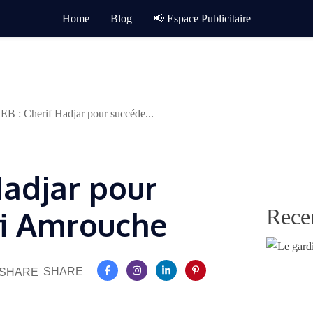
Home
Blog
📢 Espace Publicitaire
B : Cherif Hadjar pour succéde...
Hadjar pour
Rece
fi Amrouche
SHARE