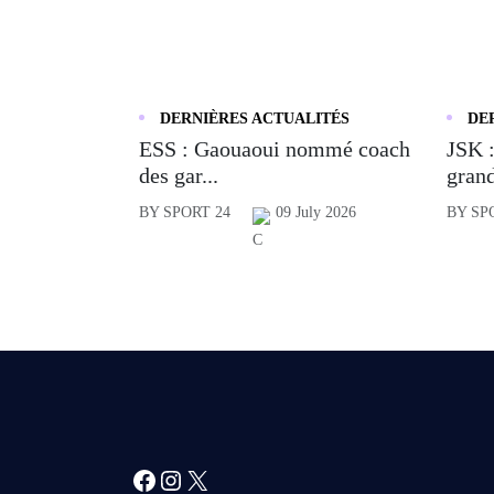
DERNIÈRES ACTUALITÉS
DE
ESS : Gaouaoui nommé coach
JSK :
des gar...
grand
BY SPORT 24
09 July 2026
BY SP
Facebook
Instagram
X