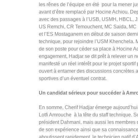
les rênes de l’équipe en été pour la mener 
avant d’être remplacé par Hocine Achiou. Dep
avec des passages à l’USB, USMH, HBCL, J
US Remchi, CR Temouchent, MC Saida, MC E
et l’ES Mostaganem en début de saison dernièr
technique, pour rejoindre l’USM Khenchela. 
de son poste pour céder sa place à Hocine Ach
engagement, Hadjar se dit prêt à relever un n
manifesté un réel intérêt pour le projet sportif
ouvert à entamer des discussions concrètes au
sportives d’un éventuel contrat.
Un candidat sérieux pour succéder à Amr
En somme, Cherif Hadjar émerge aujourd’hui 
Lotfi Amrouche à la tête du staff technique. S
président Dahmani, mais aussi les membres d
de son expérience ainsi que sa connaissance d
aboutissent rapidement, le technicien natif d