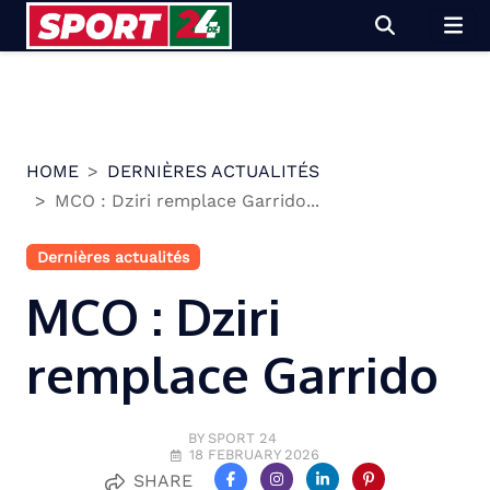
Skip
to
content
HOME
DERNIÈRES ACTUALITÉS
MCO : Dziri remplace Garrido...
Dernières actualités
MCO : Dziri
remplace Garrido
BY SPORT 24
18 FEBRUARY 2026
SHARE