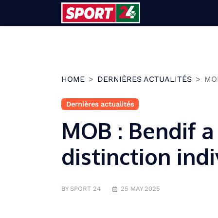
Skip
to
content
HOME
DERNIÈRES ACTUALITÉS
MOB
Dernières actualités
MOB : Bendif a
distinction ind
BY SPORT 24
25 MAY 2025