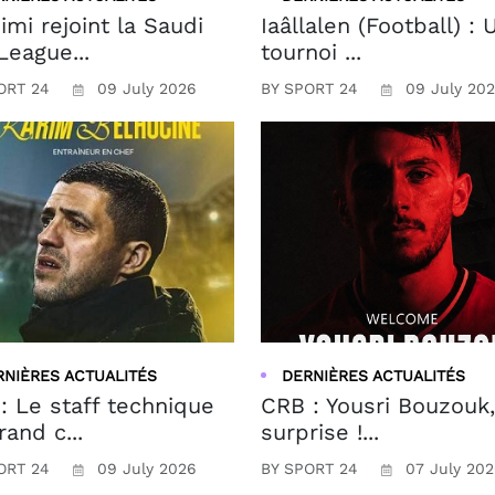
imi rejoint la Saudi
Iaâllalen (Football) : 
League...
tournoi ...
ORT 24
09 July 2026
BY SPORT 24
09 July 20
RNIÈRES ACTUALITÉS
DERNIÈRES ACTUALITÉS
: Le staff technique
CRB : Yousri Bouzouk,
rand c...
surprise !...
ORT 24
09 July 2026
BY SPORT 24
07 July 20