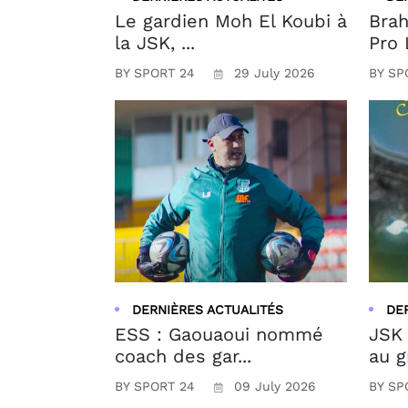
Le gardien Moh El Koubi à
Brah
la JSK, ...
Pro 
BY SPORT 24
29 July 2026
BY SP
DERNIÈRES ACTUALITÉS
DE
ESS : Gaouaoui nommé
JSK 
coach des gar...
au g
BY SPORT 24
09 July 2026
BY SP