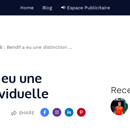
Home
Blog
📢 Espace Publicitaire
 : Bendif a eu une distinction ...
 eu une
Rec
ividuelle
SHARE