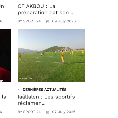
Un
CF AKBOU : La
préparation bat son ...
26
BY SPORT 24
09 July 2026
DERNIÈRES ACTUALITÉS
 la
Iaâllalen : Les sportifs
réclamen...
26
BY SPORT 24
07 July 2026