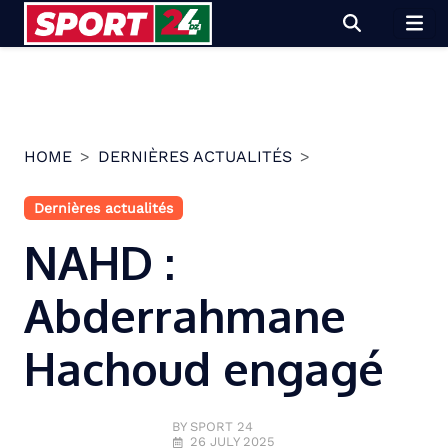
Skip
to
content
HOME
DERNIÈRES ACTUALITÉS
Dernières actualités
NAHD :
Abderrahmane
Hachoud engagé
BY SPORT 24
26 JULY 2025