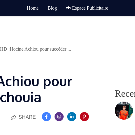
Home
Blog
📢 Espace Publicitaire
D :Hocine Achiou pour succéder ...
Achiou pour
Rece
chouia
SHARE