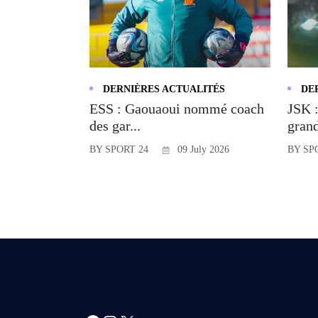
DERNIÈRES ACTUALITÉS
DE
ESS : Gaouaoui nommé coach
JSK :
des gar...
grand
BY SPORT 24
09 July 2026
BY SP