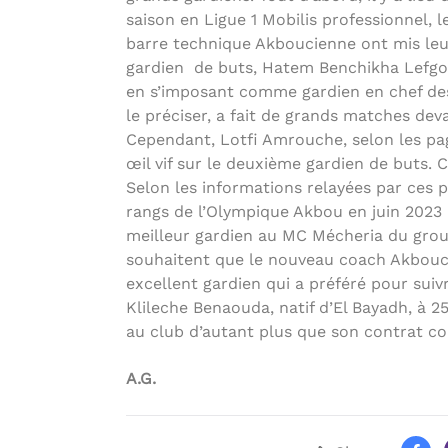
saison en Ligue 1 Mobilis professionnel, 
barre technique Akboucienne ont mis leu
gardien de buts, Hatem Benchikha Lefgou
en s’imposant comme gardien en chef des 
le préciser, a fait de grands matches devan
Cependant, Lotfi Amrouche, selon les pag
œil vif sur le deuxième gardien de buts. C
Selon les informations relayées par ces pa
rangs de l’Olympique Akbou en juin 2023 a
meilleur gardien au MC Mécheria du grou
souhaitent que le nouveau coach Akbouci
excellent gardien qui a préféré pour suiv
Klileche Benaouda, natif d’El Bayadh, à 2
au club d’autant plus que son contrat co
A.G.