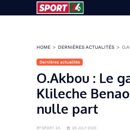
Skip
to
content
HOME
DERNIÈRES ACTUALITÉS
O.A
Dernières actualités
O.Akbou : Le g
Klileche Benao
nulle part
BY SPORT 24
29 JULY 2025