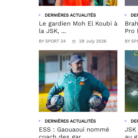
DERNIÈRES ACTUALITÉS
DE
Le gardien Moh El Koubi à
Brah
la JSK, ...
Pro 
BY SPORT 24
29 July 2026
BY SP
DERNIÈRES ACTUALITÉS
DE
ESS : Gaouaoui nommé
JSK 
coach des gar...
au g