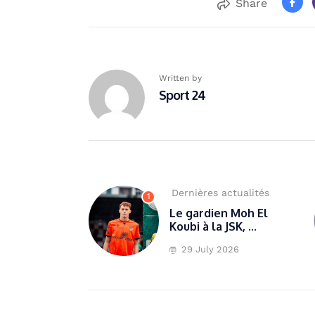
Share
Written by
Sport 24
Dernières actualités
1
Le gardien Moh El
Koubi à la JSK, ...
29 July 2026