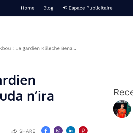
Home
Blog
📢 Espace Publicitaire
kbou : Le gardien Klileche Bena...
ardien
Rec
uda n’ira
SHARE