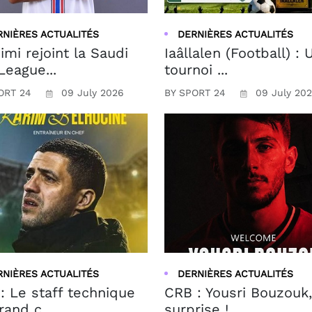
RNIÈRES ACTUALITÉS
DERNIÈRES ACTUALITÉS
imi rejoint la Saudi
Iaâllalen (Football) : 
League...
tournoi ...
ORT 24
09 July 2026
BY SPORT 24
09 July 20
RNIÈRES ACTUALITÉS
DERNIÈRES ACTUALITÉS
: Le staff technique
CRB : Yousri Bouzouk,
rand c...
surprise !...