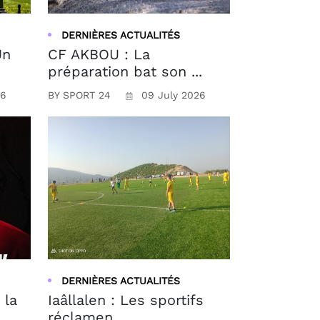
DERNIÈRES ACTUALITÉS
Un
CF AKBOU : La
préparation bat son ...
26
BY SPORT 24
09 July 2026
DERNIÈRES ACTUALITÉS
 la
Iaâllalen : Les sportifs
réclamen...