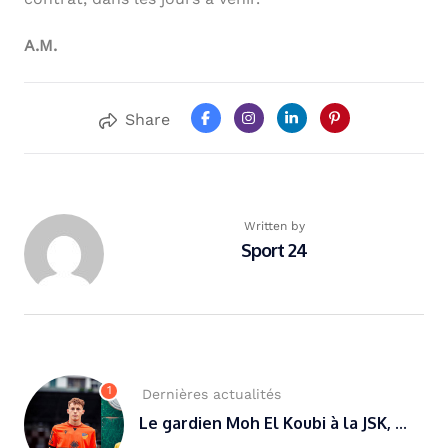
A.M.
Share
Written by
Sport 24
1
Dernières actualités
Le gardien Moh El Koubi à la JSK, ...