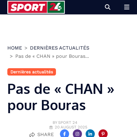
Skip
to
content
HOME
DERNIÈRES ACTUALITÉS
Pas de « CHAN » pour Bouras...
Dernières actualités
Pas de « CHAN »
pour Bouras
BY SPORT 24
20 AUGUST 2025
SHARE