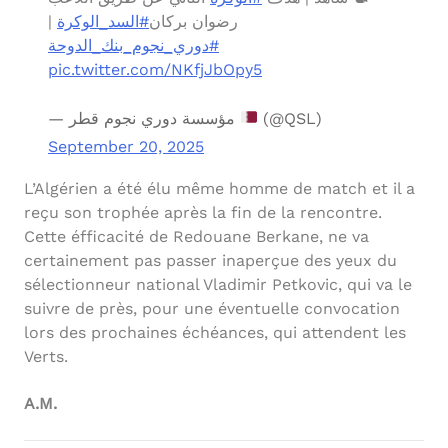
|
#السد_الوكرة
رضوان بركان
#دوري_نجوم_بنك_الدوحة
pic.twitter.com/NKfjJbOpy5
— مؤسسة دوري نجوم قطر
(@QSL)
September 20, 2025
L’Algérien a été élu même homme de match et il a
reçu son trophée après la fin de la rencontre.
Cette éfficacité de Redouane Berkane, ne va
certainement pas passer inaperçue des yeux du
sélectionneur national Vladimir Petkovic, qui va le
suivre de près, pour une éventuelle convocation
lors des prochaines échéances, qui attendent les
Verts.
A.M.