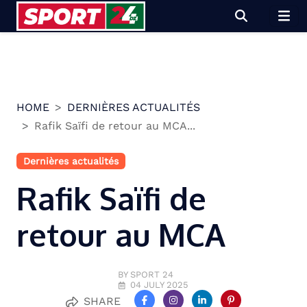
Skip
to
content
HOME
DERNIÈRES ACTUALITÉS
Rafik Saïfi de retour au MCA...
Dernières actualités
Rafik Saïfi de
retour au MCA
BY SPORT 24
04 JULY 2025
SHARE