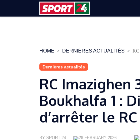
Skip
to
content
HOME
DERNIÈRES ACTUALITÉS
RC 
Dernières actualités
RC Imazighen 3
Boukhalfa 1 : Di
d’arrêter le R
BY SPORT 24
28 FEBRUARY 2026