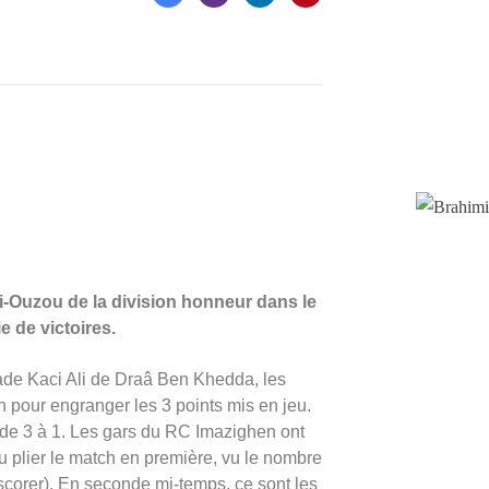
i-Ouzou de la division honneur dans le
e de victoires.
tade Kaci Ali de Draâ Ben Khedda, les
n pour engranger les 3 points mis en jeu.
re de 3 à 1. Les gars du RC Imazighen ont
pu plier le match en première, vu le nombre
scorer). En seconde mi-temps, ce sont les