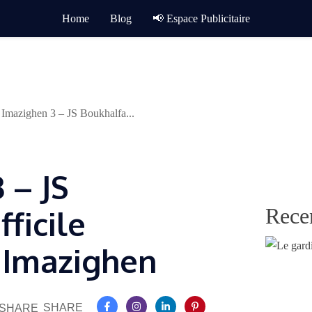
Home
Blog
📢 Espace Publicitaire
Imazighen 3 – JS Boukhalfa...
 – JS
Rece
fficile
C Imazighen
SHARE