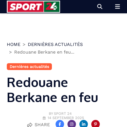
Skip
to
content
HOME
DERNIÈRES ACTUALITÉS
Redouane Berkane en feu...
Dernières actualités
Redouane
Berkane en feu
BY SPORT 24
14 SEPTEMBER 2025
SHARE