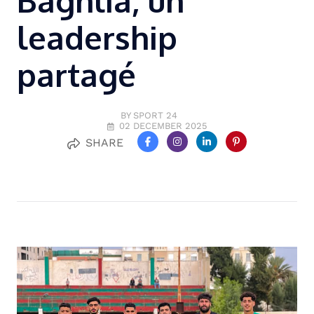
Baghlia, un
leadership
partagé
BY SPORT 24
02 DECEMBER 2025
SHARE