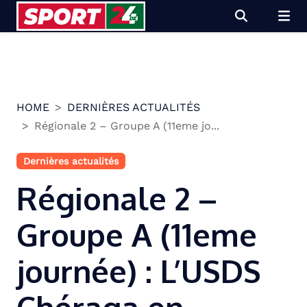
Skip
to
content
HOME
DERNIÈRES ACTUALITÉS
Régionale 2 – Groupe A (11eme jo...
Dernières actualités
Régionale 2 –
Groupe A (11eme
journée) : L’USDS