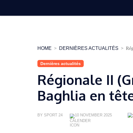
Skip
to
content
HOME
DERNIÈRES ACTUALITÉS
Rég
Dernières actualités
Régionale II (Gr
Baghlia en têt
BY SPORT 24
10 NOVEMBER 2025