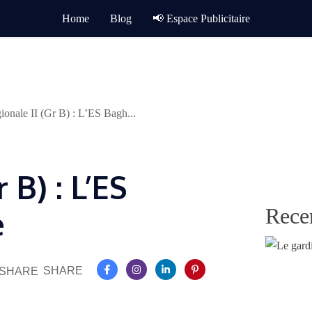
Home
Blog
📢 Espace Publicitaire
ionale II (Gr B) : L’ES Bagh...
 B) : L’ES
Rece
e
SHARE