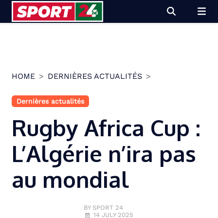
Skip
to
content
HOME
DERNIÈRES ACTUALITÉS
Dernières actualités
Rugby Africa Cup :
L’Algérie n’ira pas
au mondial
BY SPORT 24
14 JULY 2025