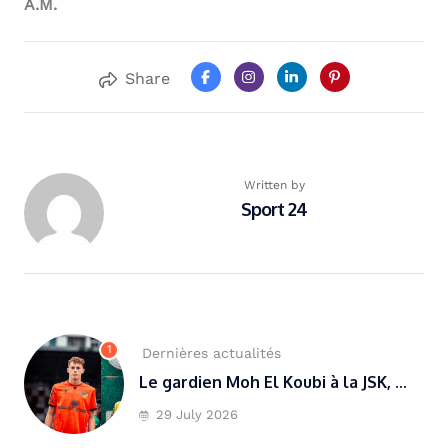
A.M.
Share
Written by
Sport 24
1
Dernières actualités
Le gardien Moh El Koubi à la JSK, ...
29 July 2026