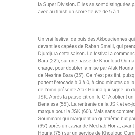
la Super Division. Elles se sont distinguées p
avec au finish un score fleuve de 5 à 1.
Un vrai festival de buts des Akbouciennes qui
devant les capées de Rabah Smaili, qui pren
Djurdjura cette saison. Le festival a commen
Bara (22′), sur une passe de Khouloud Ourna
charge, pour doubler la mise par Afak Houria l
de Nesrine Bara (35′). Ce n’est pas fini, pu
portent l’etocade à 3 à 0, à cinq minutes de la 
de l’omniprésente Afak Houria qui signe un do
JSK. Après la pause citron, le CFA obtient un 
Benaissa (55′). La rentrante de la JSK et ex-j
marque pour la JSK (60′). Mais sans compter 
Soummam qui marquent un quatrième but par 
(65′) après un caviar de Mechab Horra, avant d
Houria (75′) sur un service de Khouloud Ourn