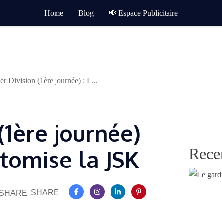
Home
Blog
📢 Espace Publicitaire
er Division (1ère journée) : L...
(1ère journée)
Rece
atomise la JSK
SHARE