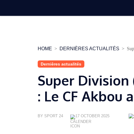
Skip
to
content
HOME
DERNIÈRES ACTUALITÉS
Sup
Dernières actualités
Super Division 
: Le CF Akbou 
BY SPORT 24
17 OCTOBER 2025