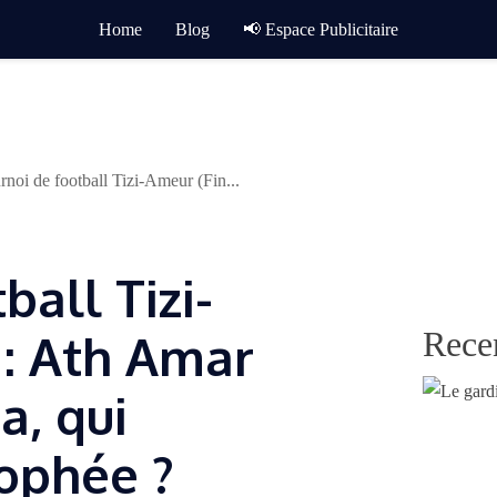
Home
Blog
📢 Espace Publicitaire
rnoi de football Tizi-Ameur (Fin...
ball Tizi-
Rece
 : Ath Amar
a, qui
rophée ?