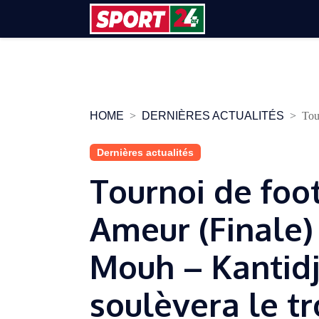
Skip
to
content
HOME
DERNIÈRES ACTUALITÉS
Tou
Dernières actualités
Tournoi de foot
Ameur (Finale)
Mouh – Kantidj
soulèvera le t