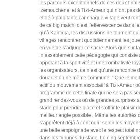
les parcours exceptionnels de ces deux finali
Izemouchene et à Tizi-Ameur qui n’ont pas d
et déjà palpitante car chaque village veut ren
de ce big match, c’est l’effervescence dans l
qu’à Kantidja, les discussions ne tournent qu’
villages rencontrent quotidiennement les joue
en vue de s’adjuger ce sacre. Alors que sur la
inlassablement cette pédagogie qui consiste 
appelant à la sportivité et une combativité loya
les organisateurs, ce n’est qu’une rencontre 
douar et d’une même commune. ” Que le meill
actif du mouvement associatif à Tizi-Ameur où
programme de cette finale qui ne sera pas se
grand rendez-vous où de grandes surprises at
stade pour prendre place et s’offrir le plaisir
meilleur angle possible . Même les autorités 
s’apprêtent déjà à concourir selon les moyens
une belle empoignade avec le respect total n
dans les tribunes du stade. Le cinq septembr