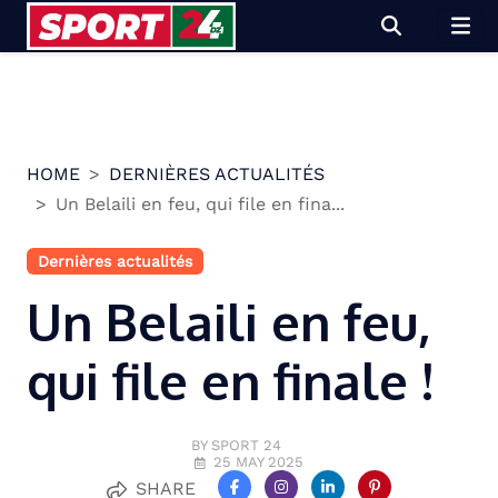
Skip
to
content
HOME
DERNIÈRES ACTUALITÉS
Un Belaili en feu, qui file en fina...
Dernières actualités
Un Belaili en feu,
qui file en finale !
BY SPORT 24
25 MAY 2025
SHARE