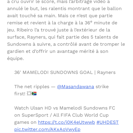
a cru ouvrir le score, mais l’arbitrage vidéo a
annulé le but, les ralentis montrant que le ballon
avait touché sa main. Mais ce n’est que partie
e
remise et revient à la charge à la 36
minute de
jeu. Ribeiro l’a trouvé juste à l’extérieur de la
surface, Rayners, qui fait partie des 5 talents de
Sundowns à suivre, a contrôlé avant de tromper le
gardien et d’offrir un avantage mérité à son
équipe.
36' MAMELODI SUNDOWNS GOAL | Rayners
The net ripples —
@Masandawana
strike
first!
💥
Watch Ulsan HD vs Mamelodi Sundowns FC
on SuperSport / All FIFA Club World Cup
games on
https://t.co/i0K4eUtwwb
#UHDEST
pic.twitter.com/AKxAoVwyEp