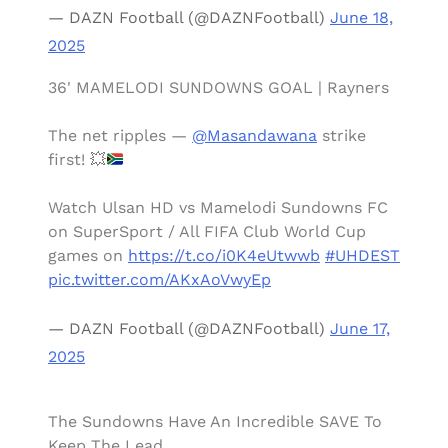
— DAZN Football (@DAZNFootball)
June 18,
2025
36' MAMELODI SUNDOWNS GOAL | Rayners
The net ripples —
@Masandawana
strike
first!
💥
Watch Ulsan HD vs Mamelodi Sundowns FC
on SuperSport / All FIFA Club World Cup
games on
https://t.co/i0K4eUtwwb
#UHDEST
pic.twitter.com/AKxAoVwyEp
— DAZN Football (@DAZNFootball)
June 17,
2025
The Sundowns Have An Incredible SAVE To
Keep The Lead