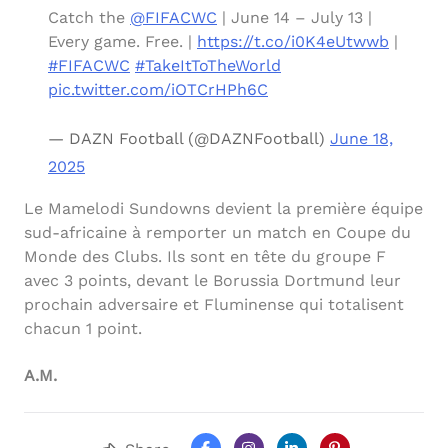
Catch the
@FIFACWC
| June 14 – July 13 |
Every game. Free. |
https://t.co/i0K4eUtwwb
|
#FIFACWC
#TakeItToTheWorld
pic.twitter.com/iOTCrHPh6C
— DAZN Football (@DAZNFootball)
June 18,
2025
Le Mamelodi Sundowns devient la première équipe
sud-africaine à remporter un match en Coupe du
Monde des Clubs. Ils sont en tête du groupe F
avec 3 points, devant le Borussia Dortmund leur
prochain adversaire et Fluminense qui totalisent
chacun 1 point.
A.M.