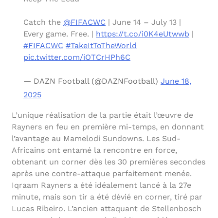
Catch the
@FIFACWC
| June 14 – July 13 |
Every game. Free. |
https://t.co/i0K4eUtwwb
|
#FIFACWC
#TakeItToTheWorld
pic.twitter.com/iOTCrHPh6C
— DAZN Football (@DAZNFootball)
June 18,
2025
L’unique réalisation de la partie était l’œuvre de
Rayners en feu en première mi-temps, en donnant
l’avantage au Mamelodi Sundowns. Les Sud-
Africains ont entamé la rencontre en force,
obtenant un corner dès les 30 premières secondes
après une contre-attaque parfaitement menée.
Iqraam Rayners a été idéalement lancé à la 27e
minute, mais son tir a été dévié en corner, tiré par
Lucas Ribeiro. L’ancien attaquant de Stellenbosch