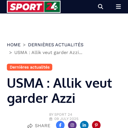
Skip
to
content
HOME
DERNIÈRES ACTUALITÉS
USMA : Allik veut garder Azzi...
Dernières actualités
USMA : Allik veut
garder Azzi
BY SPORT 24
09 JULY 2025
SHARE