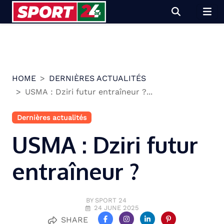
Skip
to
content
HOME
DERNIÈRES ACTUALITÉS
USMA : Dziri futur entraîneur ?...
Dernières actualités
USMA : Dziri futur
entraîneur ?
BY SPORT 24
24 JUNE 2025
SHARE