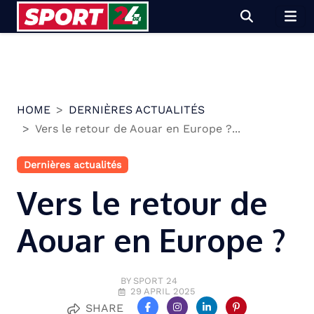
Skip
to
content
HOME
DERNIÈRES ACTUALITÉS
Vers le retour de Aouar en Europe ?...
Dernières actualités
Vers le retour de
Aouar en Europe ?
BY SPORT 24
29 APRIL 2025
SHARE