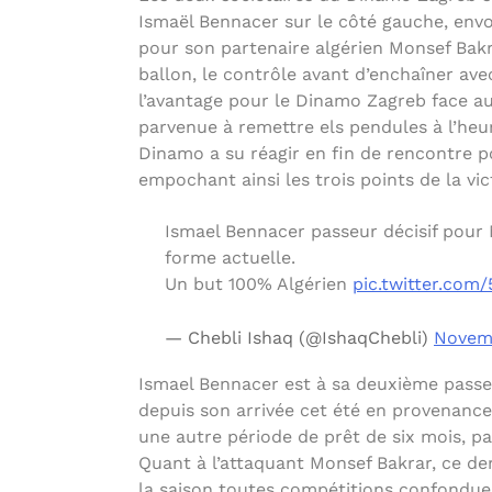
Ismaël Bennacer sur le côté gauche, env
pour son partenaire algérien Monsef Bakr
ballon, le contrôle avant d’enchaîner ave
l’avantage pour le Dinamo Zagreb face au 
parvenue à remettre els pendules à l’heu
Dinamo a su réagir en fin de rencontre p
empochant ainsi les trois points de la vic
Ismael Bennacer passeur décisif pour
forme actuelle.
Un but 100% Algérien
pic.twitter.com
— Chebli Ishaq (@IshaqChebli)
Novemb
Ismael Bennacer est à sa deuxième passe
depuis son arrivée cet été en provenance 
une autre période de prêt de six mois, pa
Quant à l’attaquant Monsef Bakrar, ce dern
la saison toutes compétitions confondues