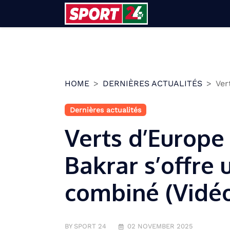
Skip
to
content
HOME
DERNIÈRES ACTUALITÉS
Ver
Dernières actualités
Verts d’Europe
Bakrar s’offre 
combiné (Vidéo
BY SPORT 24
02 NOVEMBER 2025