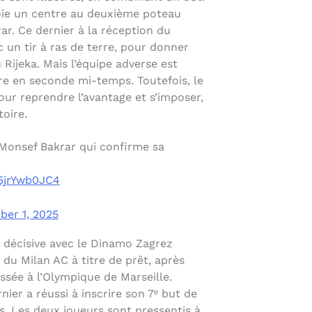
oie un centre au deuxième poteau
ar. Ce dernier à la réception du
c un tir à ras de terre, pour donner
Rijeka. Mais l’équipe adverse est
re en seconde mi-temps. Toutefois, le
our reprendre l’avantage et s’imposer,
toire.
 Monsef Bakrar qui confirme sa
/5jrYwb0JC4
er 1, 2025
 décisive avec le Dinamo Zagrez
du Milan AC à titre de prêt, après
ssée à l’Olympique de Marseille.
ier a réussi à inscrire son 7ᵉ but de
. Les deux joueurs sont pressentis à