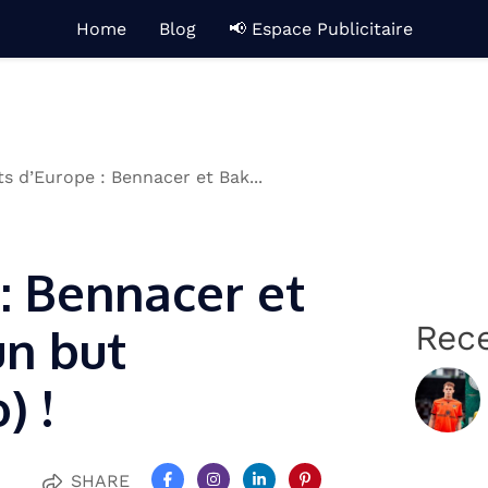
Home
Blog
📢 Espace Publicitaire
ts d’Europe : Bennacer et Bak...
 : Bennacer et
Rec
un but
) !
SHARE