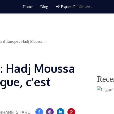
Home
Blog
📢 Espace Publicitaire
ts d’Europe : Hadj Moussa ...
 : Hadj Moussa
Rece
gue, c’est
SHARE