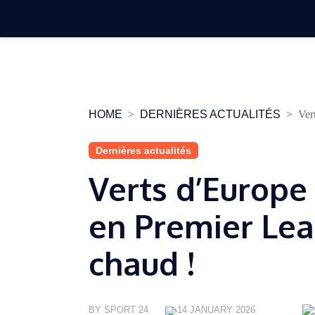
Skip
to
content
HOME
DERNIÈRES ACTUALITÉS
Ver
Dernières actualités
Verts d’Europe
en Premier Lea
chaud !
BY SPORT 24
14 JANUARY 2026