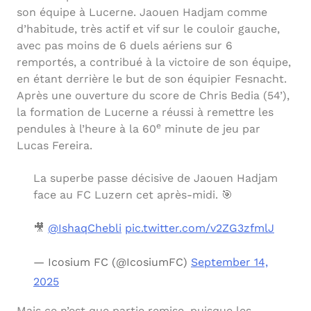
son équipe à Lucerne. Jaouen Hadjam comme
d’habitude, très actif et vif sur le couloir gauche,
avec pas moins de 6 duels aériens sur 6
remportés, a contribué à la victoire de son équipe,
en étant derrière le but de son équipier Fesnacht.
Après une ouverture du score de Chris Bedia (54’),
la formation de Lucerne a réussi à remettre les
e
pendules à l’heure à la 60
minute de jeu par
Lucas Fereira.
La superbe passe décisive de Jaouen Hadjam
face au FC Luzern cet après-midi. 🎯
🎥
@IshaqChebli
pic.twitter.com/v2ZG3zfmlJ
— Icosium FC (@IcosiumFC)
September 14,
2025
Mais ce n’est que partie remise, puisque les