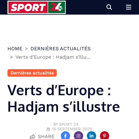
Skip
to
content
HOME
DERNIÈRES ACTUALITÉS
Verts d’Europe : Hadjam s’illu...
Dernières actualités
Verts d’Europe :
Hadjam s’illustre
BY SPORT 24
15 SEPTEMBER 2025
SHARE