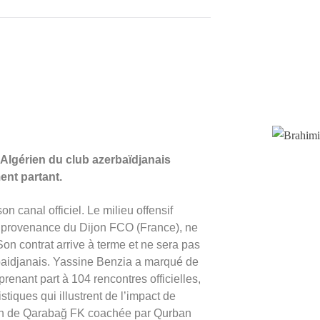
al Algérien du club azerbaïdjanais
ent partant.
n canal officiel. Le milieu offensif
en provenance du Dijon FCO (France), ne
on contrat arrive à terme et ne sera pas
baidjanais. Yassine Benzia a marqué de
enant part à 104 rencontres officielles,
stiques qui illustrent de l’impact de
ation de Qarabağ FK coachée par Qurban