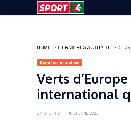
Skip
to
content
HOME
DERNIÈRES ACTUALITÉS
Ver
Dernières actualités
Verts d’Europe 
international q
BY SPORT 24
11 JUNE 2025