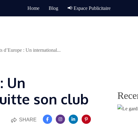
Home
Blog
📢 Espace Publicitaire
ts d’Europe : Un international...
: Un
Rece
uitte son club
SHARE