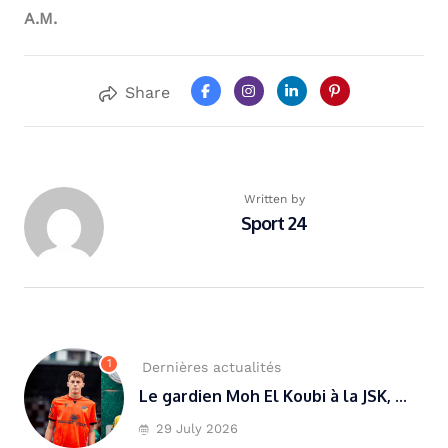
A.M.
Share
Written by
Sport 24
1
Dernières actualités
Le gardien Moh El Koubi à la JSK, ...
29 July 2026