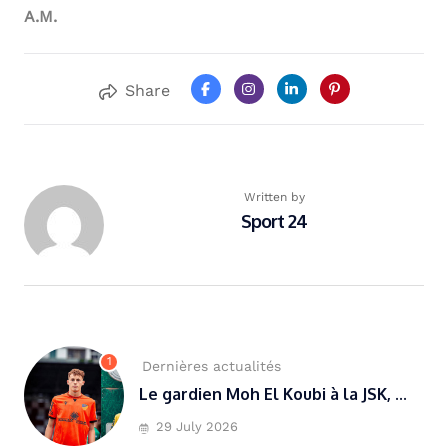
A.M.
Share
Written by
Sport 24
1
Dernières actualités
Le gardien Moh El Koubi à la JSK, ...
29 July 2026